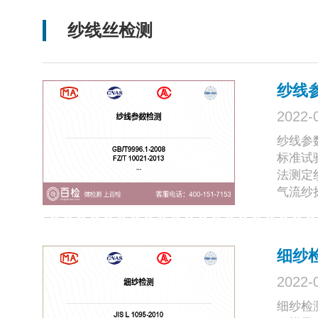
纱线丝检测
纱线
2022-
纱线参
标准试验
法测定纱
气流纱捻
细纱
2022-
细纱检测