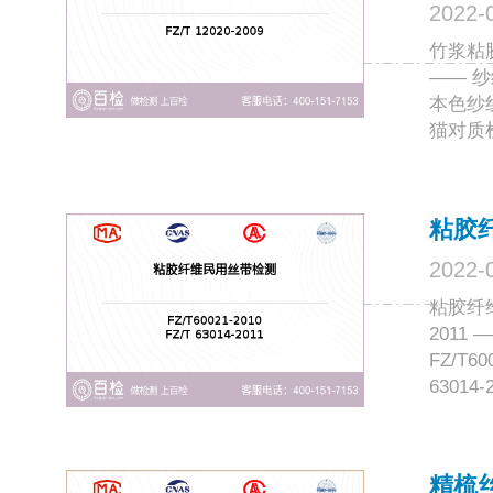
2022-
竹浆粘胶
—— 
本色纱
猫对质检
粘胶
2022-
粘胶纤维
201
FZ/T
63014
精梳