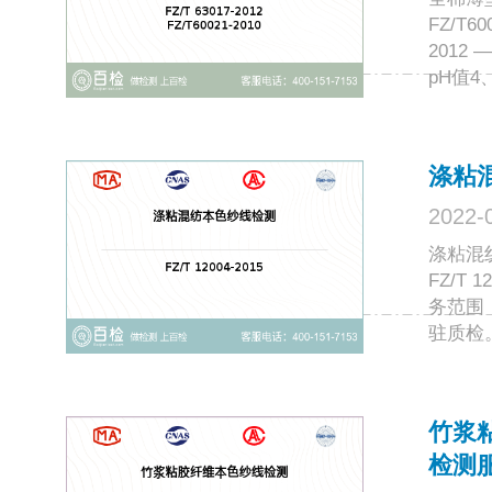
FZ/T6
2012
pH值4
涤粘
2022-
涤粘混
FZ/T
务范围
驻质检
竹浆
检测