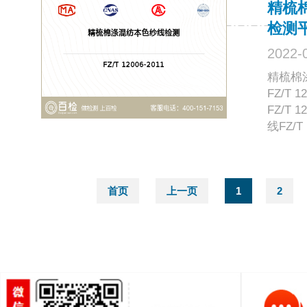
精梳
检测
2022-
精梳棉
FZ/T
FZ/T
线FZ/T 
首页
上一页
1
2