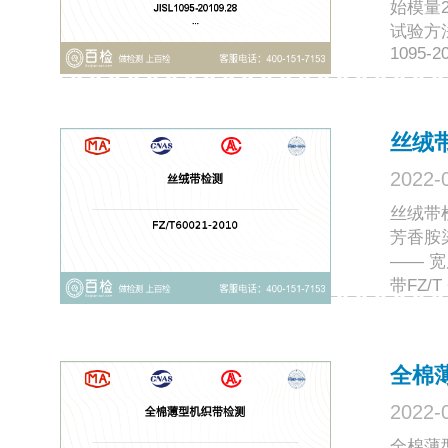
始模量2、
试验方法 
1095-20
丝绒
2022-
丝绒带检
芳香胺染
—— 宽
带FZ/T 
全棉
2022-
全棉薄