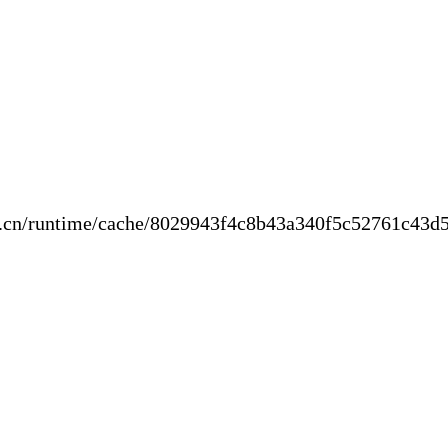
new.cn/runtime/cache/8029943f4c8b43a340