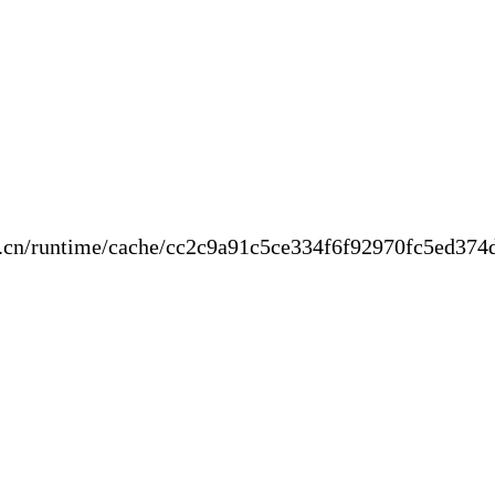
new.cn/runtime/cache/cc2c9a91c5ce334f6f