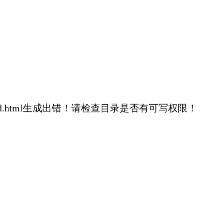
92970fc5ed374d.html生成出错！请检查目录是否有可写权限！